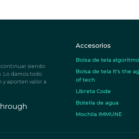
Accesorios
Bolsa de tela algoritm
 continuar siendo
Bolsa de tela It's the a
a. Lo damos todo
of tech
 y aporten valor a
Libreta Code
Botella de agua
Through
Mochila IMMUNE