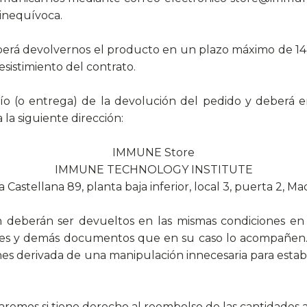
 inequívoca.
erá devolvernos el producto en un plazo máximo de 14 d
sistimiento del contrato.
vío (o entrega) de la devolución del pedido y deberá e
 la siguiente dirección:
​IMMUNE Store
IMMUNE TECHNOLOGY INSTITUTE
 Castellana 89, planta baja inferior, local 3, puerta 2, M
 deberán ser devueltos en las mismas condiciones en
ciones y demás documentos que en su caso lo acompañen. 
nes derivada de una manipulación innecesaria para estable
caremos si tiene derecho al reembolso de las cantidades