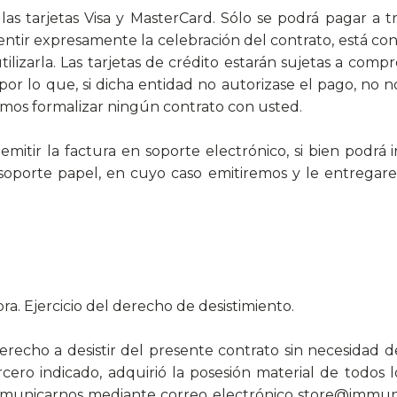
as tarjetas Visa y MasterCard. Sólo se podrá pagar a tr
entir expresamente la celebración del contrato, está con
ilizarla. Las tarjetas de crédito estarán sujetas a comp
 por lo que, si dicha entidad no autorizase el pago, no
emos formalizar ningún contrato con usted.
mitir la factura en soporte electrónico, si bien podr
soporte papel, en cuyo caso emitiremos y le entregar
pra. Ejercicio del derecho de desistimiento.
echo a desistir del presente contrato sin necesidad de
ero indicado, adquirió la posesión material de todos lo
municarnos mediante correo electrónico store@immune.i