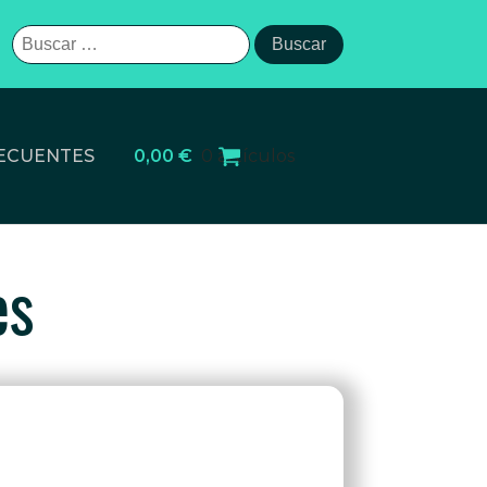
Buscar:
ECUENTES
0,00
€
0 artículos
es