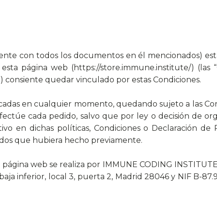
te con todos los documentos en él mencionados) estab
sta página web (https://store.immune.institute/) (las 
e”) consiente quedar vinculado por estas Condiciones.
icadas en cualquier momento, quedando sujeto a las C
fectúe cada pedido, salvo que por ley o decisión de
ivo en dichas políticas, Condiciones o Declaración de P
idos que hubiera hecho previamente.
ta página web se realiza por IMMUNE CODING INSTITUTE, 
 baja inferior, local 3, puerta 2, Madrid 28046 y NIF B-