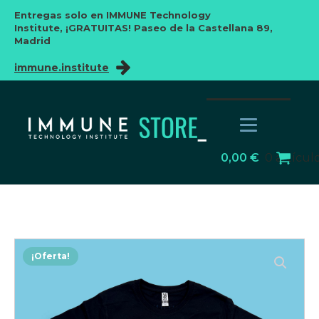
Entregas solo en IMMUNE Technology
Institute,
¡GRATUITAS! Paseo de la Castellana 89,
Madrid
immune.institute
0,00
€
0 artícul
¡Oferta!